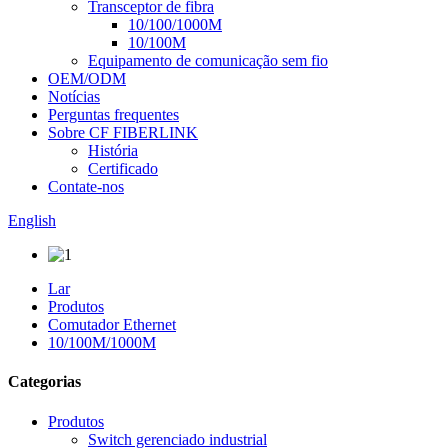
Transceptor de fibra
10/100/1000M
10/100M
Equipamento de comunicação sem fio
OEM/ODM
Notícias
Perguntas frequentes
Sobre CF FIBERLINK
História
Certificado
Contate-nos
English
Lar
Produtos
Comutador Ethernet
10/100M/1000M
Categorias
Produtos
Switch gerenciado industrial